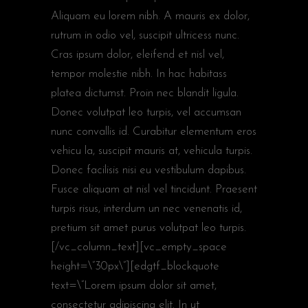
Aliquam eu lorem nibh. A mauris ex dolor,
rutrum in odio vel, suscipit ultricess nunc.
Cras ipsum dolor, eleifend et nisl vel,
tempor molestie nibh. In hac habitass
platea dictumst. Proin nec blandit ligula.
Donec volutpat leo turpis, vel accumsan
nunc convallis id. Curabitur elementum eros
vehicu la, suscipit mauris at, vehicula turpis.
Donec facilisis nisi eu vestibulum dapibus.
Fusce aliquam at nisl vel tincidunt. Praesent
turpis risus, interdum un nec venenatis id,
pretium sit amet purus volutpat leo turpis.
[/vc_column_text][vc_empty_space
height=\”30px\”][edgtf_blockquote
text=\”Lorem ipsum dolor sit amet,
consectetur adipiscing elit. In ut