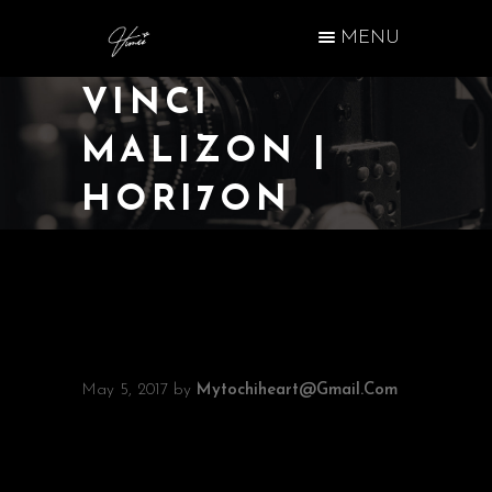
MENU
VINCI
MALIZON |
HORI7ON
May 5, 2017
by
Mytochiheart@gmail.com
WHAT MAKES A
FILM SPECIAL