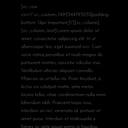
[vc_row
css=\”.vc_custom_1495544793232{padding-
bottom: 14px !important;}\”][vc_column]
[vc_column_text]Lorem ipsum dolor sit
amet, consectetur adipiscing elit. In ut
ullamcorper leo, eget euismod orci. Cum
sociis natoq penatibus et noub magnis dis
parturient montes, nascetur ridiculus mus.
Vestibulum ultricies aliquam convallis.
Maecen as ut tellus mi. Proin tincidunt, a
lectus eu volutpat mattis, ante metus
lacinia tellus, vitae condimentum nulla enim.
bibendum nibh. Praesent turpis risus,
interdum un nec venenatis id, pretium sit
amet purus. Interdum et malesuada a
fames ac ante ipsum primis in faucibus.